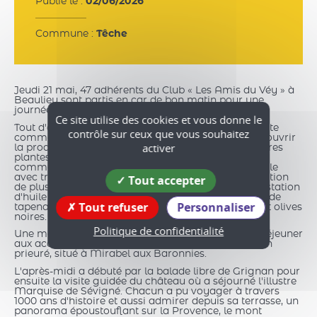
Publié le :
02/06/2026
Commune :
Têche
Jeudi 21 mai, 47 adhérents du Club « Les Amis du Véy » à
Beaulieu sont partis en car de bon matin pour une
journée en Drôme Provençale.
Ce site utilise des cookies et vous donne le
Tout d'abord, une escapade nyonsaise avec une visite
contrôle sur ceux que vous souhaitez
commentée d'une distillerie de lavande afin de découvrir
activer
la production d'huiles essentielles de lavande et autres
plantes aromatiques. Puis une visite également
commentée d'une vinaigrerie moutarderie artisanale
Tout accepter
avec très bientôt une moutarde à la noix et dégustation
de plusieurs variétés de vinaigre. Et enfin une dégustation
d'huile d'olive AOP sur un domaine, accompagnée de
Tout refuser
Personnaliser
tapenade, pain grillé arrosé d'huile, confit d'olives et olives
noires.
Politique de confidentialité
Une matinée riche en odeurs et saveurs avant un déjeuner
aux accents de Provence dans un restaurant, ancien
prieuré, situé à Mirabel aux Baronnies.
L'après-midi a débuté par la balade libre de Grignan pour
ensuite la visite guidée du château où a séjourné l'illustre
Marquise de Sévigné. Chacun a pu voyager à travers
1000 ans d'histoire et aussi admirer depuis sa terrasse, un
panorama époustouflant sur la Provence, le mont