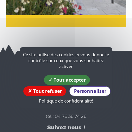
Ce site utilise des cookies et vous donne le
contrôle sur ceux que vous souhaitez
activer
Têche
Tout accepter
Coordonnées
de la mairie
Tout refuser
Personnaliser
575 rue du Bourg
Politique de confidentialité
38470 Têche
tél : 04 76 36 74 26
Suivez nous !