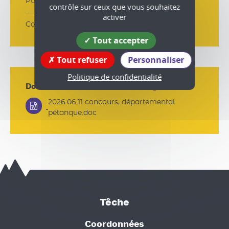
Publié le :
18/06/2026
contrôle sur ceux que vous souhaitez
activer
Commune :
Têche
Tout accepter
Tout refuser
Personnaliser
Politique de confidentialité
Documents associés à télécharger
2026.06.11 concours, départemental
pétanque.doc
Têche
Coordonnées