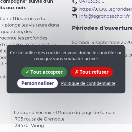
a campagne" suivie d'un
0476363610
its aux noix
https://www.legrandsech
info@legrandsechoir.fr
ition « Modernes à la
» plonge les visiteurs dans
Périodes d'ouvertur
 quotidien, des
e raconte les profondes
Samedi 19 septembre 2026 
française : mécanisation
électroménager, évolution
Ce site utilise des cookies et vous donne le contrôle sur
Dimanche 20 septembre 20
ceux que vous souhaitez activer
ition qui résonne
 l'héritage de cette
Tarif
Tout accepter
Tout refuser
uits aux noix, pour une
Gratuit.
Personnaliser
Politique de confidentialité
Le Grand Séchoir - Maison du pays de la noix
705 route de Grenoble
38470
Vinay