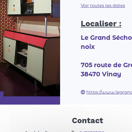
Voir toutes les dates
Localiser :
Le Grand Séchoi
noix
705 route de G
38470
Vinay
https://www.legrands
s
Contact