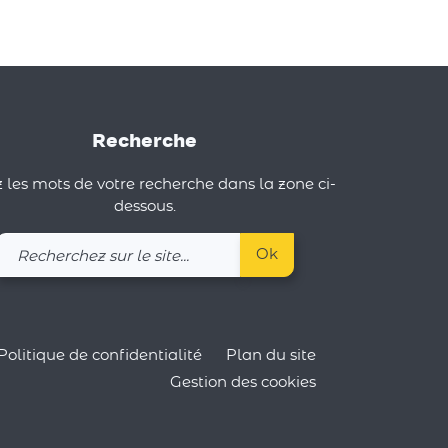
Recherche
 les mots de votre recherche dans la zone ci-
dessous.
Recherchez
Ok
sur
le
site
Politique de confidentialité
Plan du site
Gestion des cookies