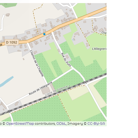
ta ©
OpenStreetMap
contributors,
ODbL
, Imagery ©
CC-BY-SA