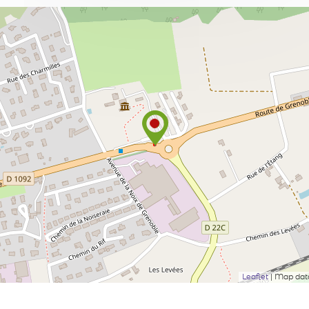
Leaflet
| Map da