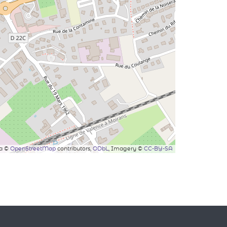
ta ©
OpenStreetMap
contributors,
ODbL
, Imagery ©
CC-BY-SA