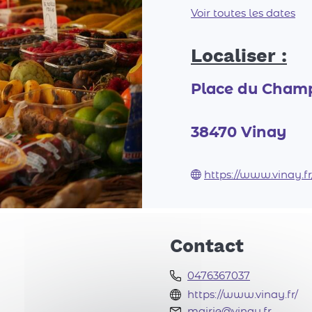
Voir toutes les dates
Localiser :
Place du Cham
38470
Vinay
https://www.vinay.fr
Contact
0476367037
https://www.vinay.fr/
mairie@vinay.fr