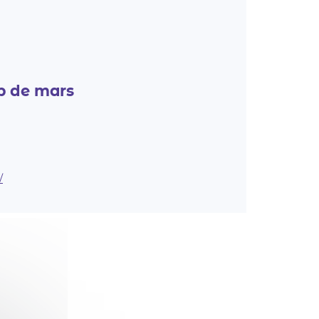
p de mars
/