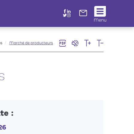
Suivez
Menu
nous
!
es
Marché de producteurs
s
te :
26