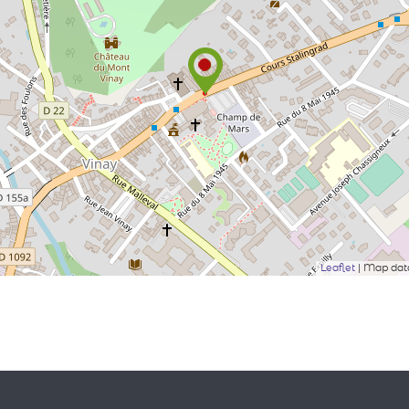
Leaflet
| Map da