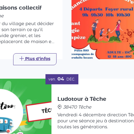
he
 du village peut décider
son terrain ce qu'il
 vide grenier, et les
déplaceront de maison en
ois même de jardin en
trouver la bonne affaire.
Plus d'infos
04
ven.
DÉC.
Ludotour à Têche
38470 Têche
Vendredi 4 décembre direction Tê
pour une séance jeu à destination
toutes les générations.
Plus d'inf