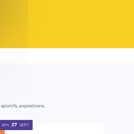
rtifs, expositions...
27
dim.
SEPT.
Balade artistique et
gourmande