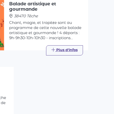
38470 Têche
Chant, magie, et trapèze sont au
programme de cette nouvelle balade
artistique et gourmande ! 4 départs :
9h-9h30-10h-10h30 - inscriptions
conseillées - à l'arrivée : pâtes bio
accompagnées de produits locaux
Plus d'infos
(pain, fromage, fruit)
che
 de
os