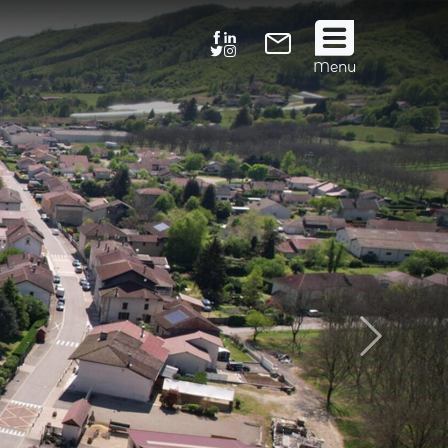
Suivez
Menu
nous
!