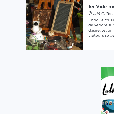
38470 Têc
Chaque foyer
de vendre sur 
désire, tel un
visiteurs se 
maison, parf
jardin, pour 