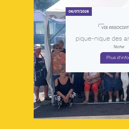
VIE ASSOCIAT
pique-nique des a
Têche
Plus d'info