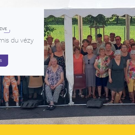
IVE
mis du vézy
s