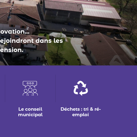
Le conseil
Déchets : tri & ré-
municipal
emploi