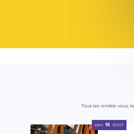
Tous les rendez-vous, l
15
sam.
AOÛT
1er Vide-m