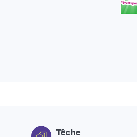
Têche
Têchoises et techois