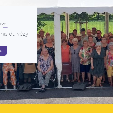
IVE
mis du vézy
s