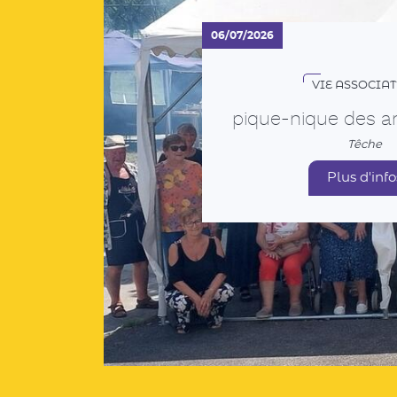
VIE ASSOCIAT
pique-nique des a
Têche
Plus d'info