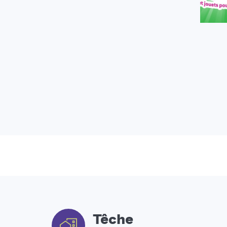
Têche
Têchoises et techois