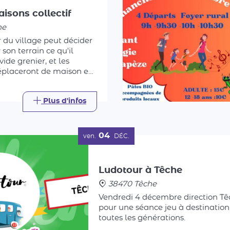
he
 du village peut décider
son terrain ce qu'il
 vide grenier, et les
déplaceront de maison en
ois même de jardin en
trouver la bonne affaire.
Plus d'infos
04
ven.
DÉC.
Ludotour à Têche
38470 Têche
Vendredi 4 décembre direction Tê
pour une séance jeu à destination
toutes les générations.
Plus d'inf