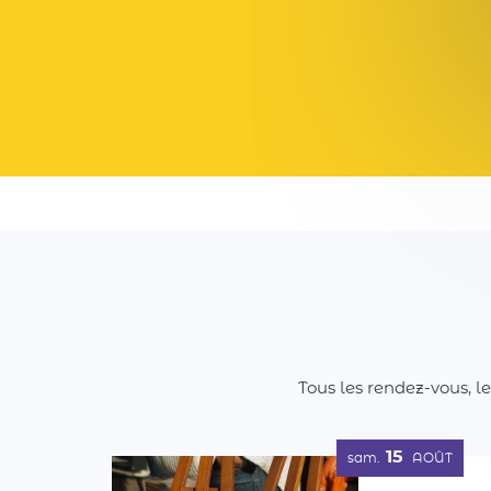
Tous les rendez-vous, l
15
sam.
AOÛT
1er Vide-m