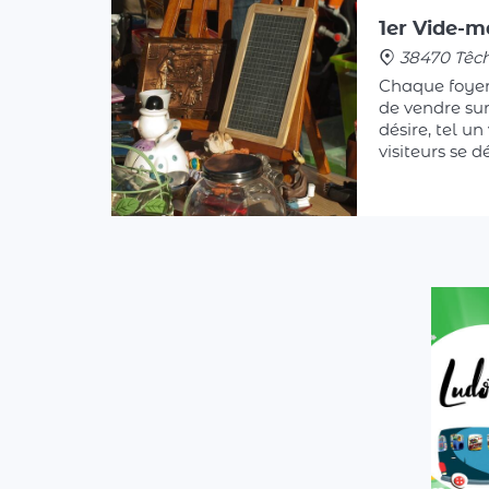
38470 Têc
Chaque foyer
de vendre sur 
désire, tel un
visiteurs se 
maison, parf
jardin, pour 