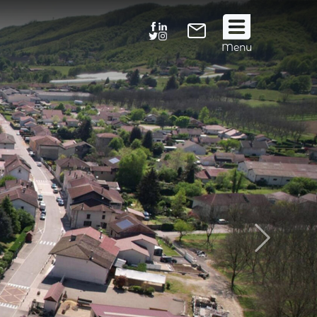
Suivez
Menu
nous
!