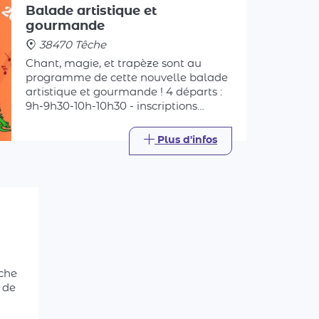
38470 Têche
Chant, magie, et trapèze sont au
programme de cette nouvelle balade
artistique et gourmande ! 4 départs :
9h-9h30-10h-10h30 - inscriptions
conseillées - à l'arrivée : pâtes bio
accompagnées de produits locaux
Plus d'infos
(pain, fromage, fruit)
che
 de
os