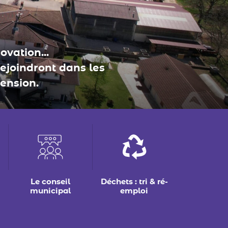
Le conseil
Déchets : tri & ré-
municipal
emploi