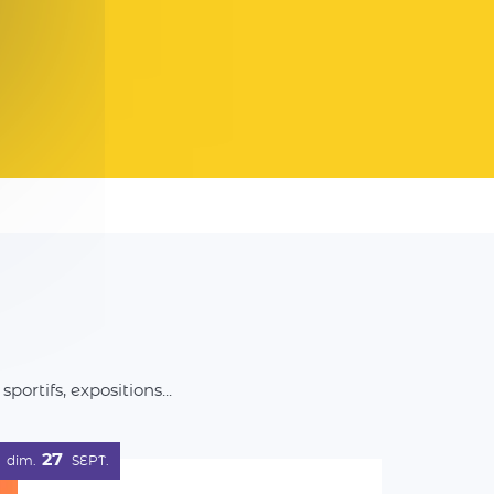
rtifs, expositions...
27
dim.
SEPT.
Balade artistique et
gourmande