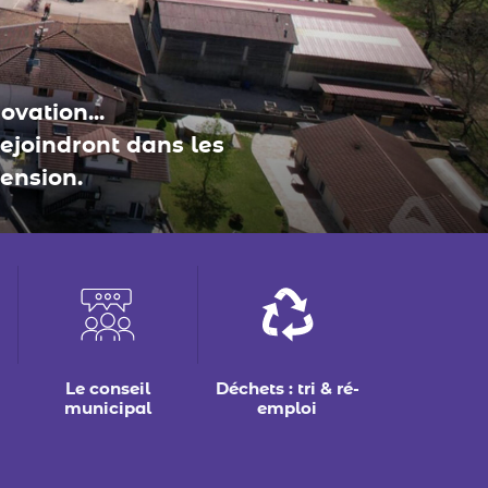
Le conseil
Déchets : tri & ré-
municipal
emploi