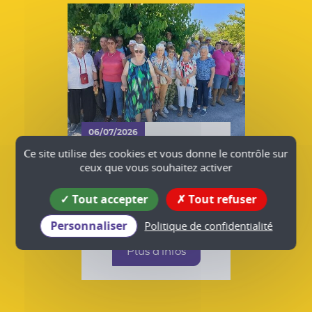
06/07/2026
VIE ASSOCIATIVE
Ce site utilise des cookies et vous donne le contrôle sur
LES AMIS DU VEZY sur
ceux que vous souhaitez activer
les terres de Jean
Ferrat
Tout accepter
Tout refuser
Têche
Plus d'infos
Personnaliser
Politique de confidentialité