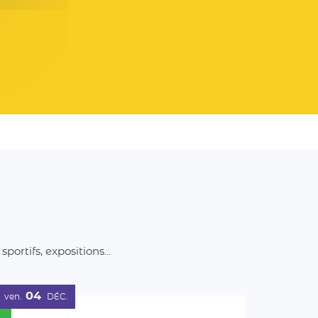
rtifs, expositions...
04
ven.
DÉC.
Ludotour à Têche