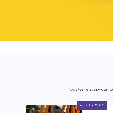
Tous les rendez-vous, l
15
sam.
AOÛT
1er Vide-m