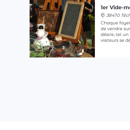
38470 Têc
Chaque foyer
de vendre sur 
désire, tel un
visiteurs se 
maison, parf
jardin, pour 