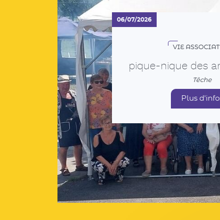
VIE ASSOCIAT
pique-nique des a
Têche
Plus d'info