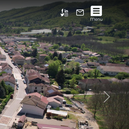
Suivez
Menu
nous
!