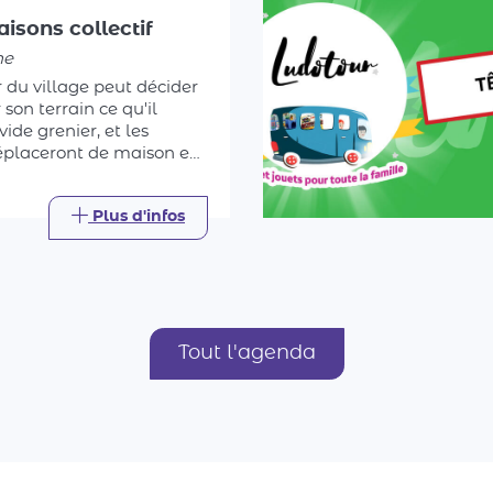
he
 du village peut décider
son terrain ce qu'il
 vide grenier, et les
déplaceront de maison en
ois même de jardin en
trouver la bonne affaire.
Plus d'infos
Tout l'agenda