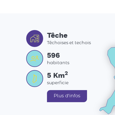
Têche
Têchoises et techois
596
habitants
2
5
Km
superficie
Plus d'infos