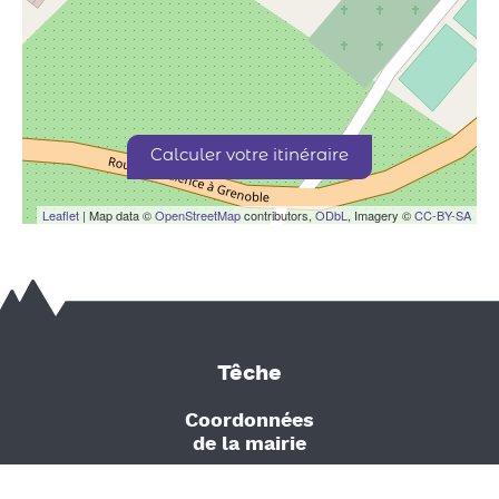
Calculer votre itinéraire
Leaflet
| Map data ©
OpenStreetMap
contributors,
ODbL
, Imagery ©
CC-BY-SA
Têche
Coordonnées
de la mairie
575 rue du Bourg