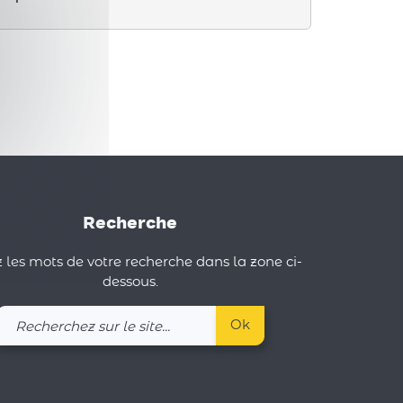
Recherche
 les mots de votre recherche dans la zone ci-
dessous.
Recherchez
Ok
sur
le
site