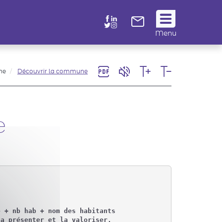
Suivez
Menu
nous
!
ne
Découvrir la commune
e
 + nb hab + nom des habitants

a présenter et la valoriser.
