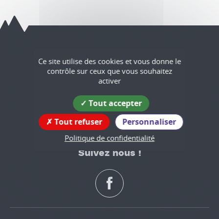
Têche
Ce site utilise des cookies et vous donne le
contrôle sur ceux que vous souhaitez
Coordonnées
activer
de la mairie
Tout accepter
575 rue du Bourg
38470 Têche
Tout refuser
Personnaliser
tél : 04 76 36 74 26
Politique de confidentialité
Suivez nous !