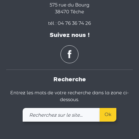
575 rue du Bourg
38470 Têche
tél : 04 76 36 74 26
Suivez nous !
Recherche
Entrez les mots de votre recherche dans la zone ci-
dessous.
Recherchez
Ok
sur
le
site