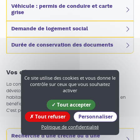
Véhicule : permis de conduire et carte
grise
Demande de logement social
Durée de conservation des documents
Vos démarches de service
Ce site utilise des cookies et vous donne le
contrôle sur ceux que vous souhaitez
La commune et la communauté de communes
activer
développent un ensemble de services pour leurs
habitants. Quelles sont les démarches à suivre pour en
Tout accepter
bénéficier ?
C'est par là...
Tout refuser
Personnaliser
Politique de confidentialité
Recherche d'une crèche ou d'une