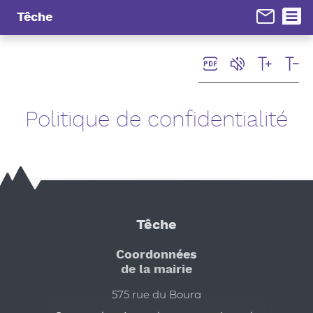
Panneau de gestion des cookies
Têche
Politique de confidentialité
Têche
Coordonnées
de la mairie
575 rue du Bourg
38470 Têche