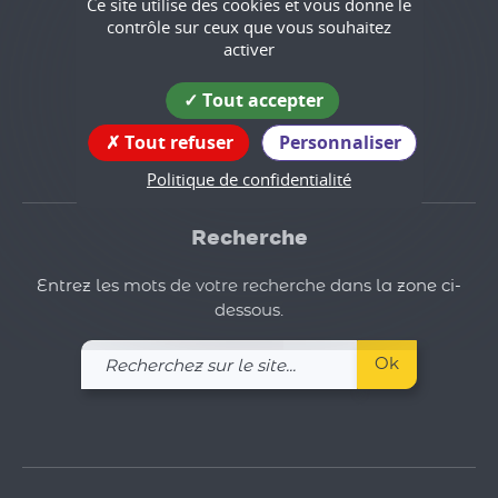
Ce site utilise des cookies et vous donne le
contrôle sur ceux que vous souhaitez
tél : 04 76 36 74 26
activer
Suivez nous !
Tout accepter
Tout refuser
Personnaliser
Politique de confidentialité
Recherche
Entrez les mots de votre recherche dans la zone ci-
dessous.
Recherchez
Ok
sur
le
site