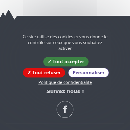
Têche
Ce site utilise des cookies et vous donne le
contrôle sur ceux que vous souhaitez
Coordonnées
activer
de la mairie
Tout accepter
575 rue du Bourg
38470 Têche
Tout refuser
Personnaliser
tél : 04 76 36 74 26
Politique de confidentialité
Suivez nous !