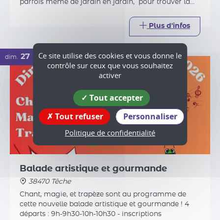
Ce site utilise des cookies et vous donne le
contrôle sur ceux que vous souhaitez
activer
Balade artistique et gourmande
38470 Têche
Tout accepter
Chant, magie, et trapèze sont au programme de
Tout refuser
Personnaliser
cette nouvelle balade artistique et gourmande ! 4
départs : 9h-9h30-10h-10h30 - inscriptions
Politique de confidentialité
conseillées - à l'arrivée : pâtes bio accompagnées de
produits locaux (pain, fromage, fruit)
Plus d'infos
04
ven.
DÉC.