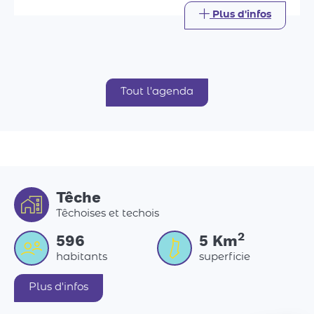
Têche
Têchoises et techois
2
596
5
Km
habitants
superficie
Plus d'infos