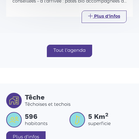
conseillées - à l'arrivée : pâtes bio accompagnées de
produits locaux (pain, fromage, fruit)
Plus d'infos
Tout l'agenda
Têche
Têchoises et techois
2
596
5
Km
habitants
superficie
Plus d'infos