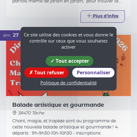
Ce site utilise des cookies et vous donne le
contrôle sur ceux que vous souhaitez
activer
Balade artistique et gourmande
38470 Têche
Tout accepter
Chant, magie, et trapèze sont au programme de
Tout refuser
Personnaliser
cette nouvelle balade artistique et gourmande ! 4
départs : 9h-9h30-10h-10h30 - inscriptions
Politique de confidentialité
conseillées - à l'arrivée : pâtes bio accompagnées de
produits locaux (pain, fromage, fruit)
Plus d'infos
04
ven.
DÉC.