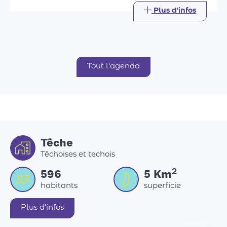
Têche
Têchoises et techois
2
596
5
Km
habitants
superficie
Plus d'infos