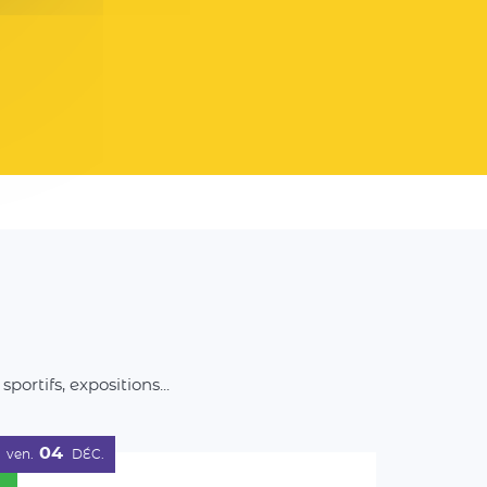
rtifs, expositions...
04
ven.
DÉC.
Ludotour à Têche