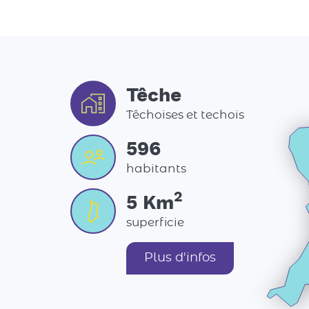
Têche
Têchoises et techois
596
habitants
2
5
Km
superficie
Plus d'infos