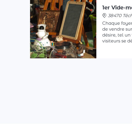
38470 Têc
Chaque foyer
de vendre sur 
désire, tel un
visiteurs se 
maison, parf
jardin, pour 