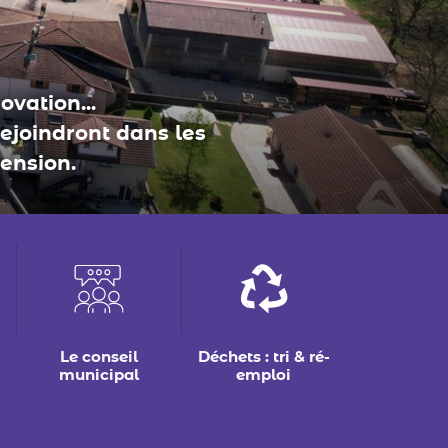
Le conseil
Déchets : tri & ré-
municipal
emploi