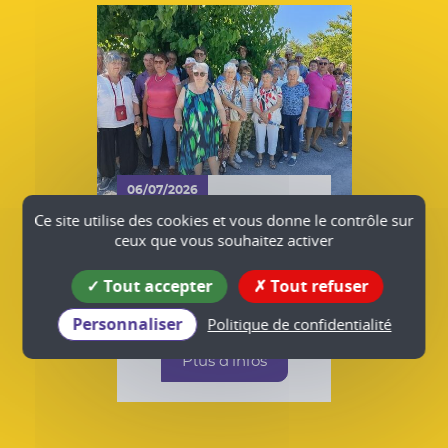
06/07/2026
VIE ASSOCIATIVE
Ce site utilise des cookies et vous donne le contrôle sur
LES AMIS DU VEZY sur
ceux que vous souhaitez activer
les terres de Jean
Ferrat
Tout accepter
Tout refuser
Têche
Plus d'infos
Personnaliser
Politique de confidentialité