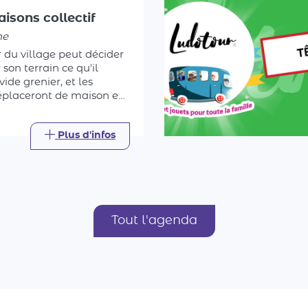
he
 du village peut décider
son terrain ce qu'il
 vide grenier, et les
déplaceront de maison en
ois même de jardin en
trouver la bonne affaire.
Plus d'infos
Tout l'agenda