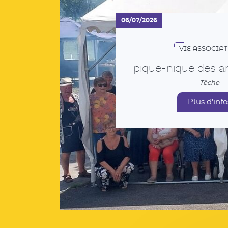
VIE ASSOCIAT
pique-nique des a
Têche
Plus d'info