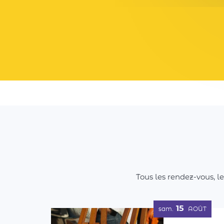
Tous les rendez-vous, l
15
sam.
AOÛT
1er Vide-m