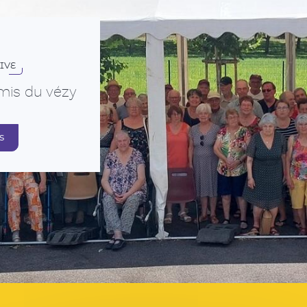
IVE
mis du vézy
s