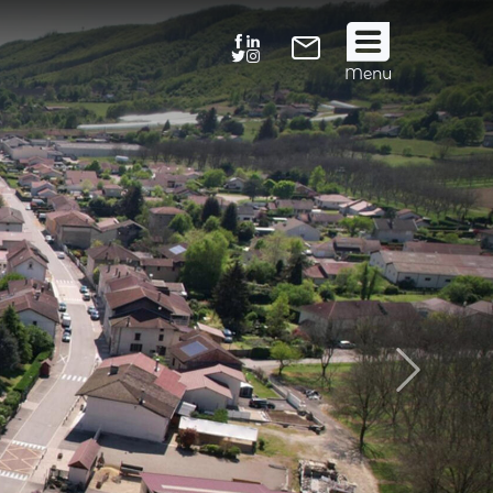
Suivez
Menu
nous
!