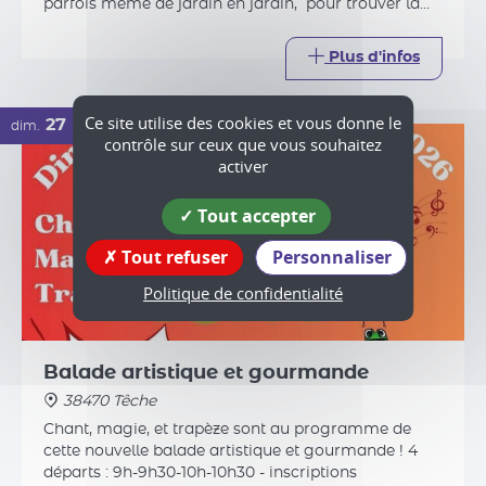
Ce site utilise des cookies et vous donne le
contrôle sur ceux que vous souhaitez
activer
Balade artistique et gourmande
38470 Têche
Tout accepter
Chant, magie, et trapèze sont au programme de
Tout refuser
Personnaliser
cette nouvelle balade artistique et gourmande ! 4
départs : 9h-9h30-10h-10h30 - inscriptions
Politique de confidentialité
conseillées - à l'arrivée : pâtes bio accompagnées de
produits locaux (pain, fromage, fruit)
Plus d'infos
04
ven.
DÉC.