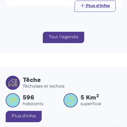
Têche
Têchoises et techois
2
596
5
Km
habitants
superficie
Plus d'infos