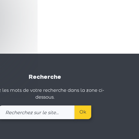
Recherche
 les mots de votre recherche dans la zone ci-
dessous.
Recherchez
Ok
sur
le
site