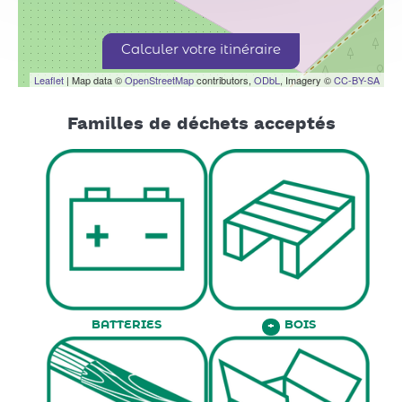
Calculer votre itinéraire
Leaflet
| Map data ©
OpenStreetMap
contributors,
ODbL
, Imagery ©
CC-BY-SA
Familles de déchets acceptés
BATTERIES
BOIS
+