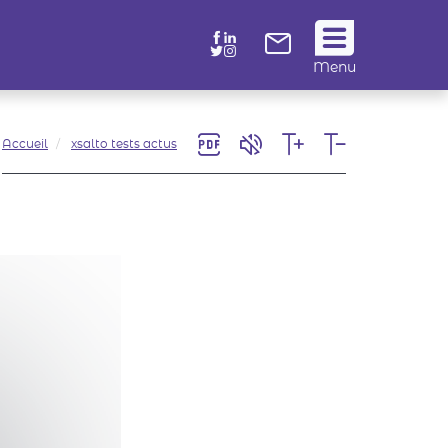
Suivez
Menu
nous
!
Accueil
xsalto tests actus