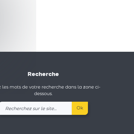
Recherche
 les mots de votre recherche dans la zone ci-
dessous.
Recherchez
Ok
sur
le
site